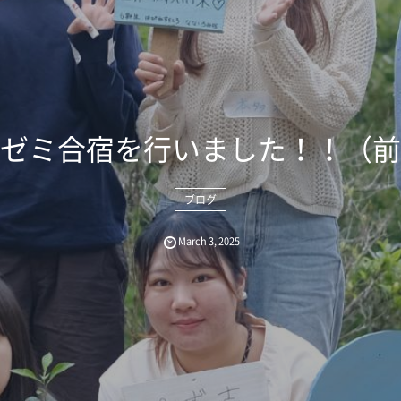
ゼミ合宿を行いました！！（前
ブログ
March
3
,
2025