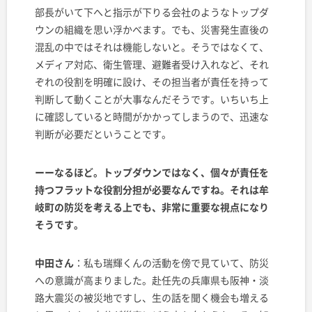
部長がいて下へと指示が下りる会社のようなトップダ
ウンの組織を思い浮かべます。でも、災害発生直後の
混乱の中ではそれは機能しないと。そうではなくて、
メディア対応、衛生管理、避難者受け入れなど、それ
ぞれの役割を明確に設け、その担当者が責任を持って
判断して動くことが大事なんだそうです。いちいち上
に確認していると時間がかかってしまうので、迅速な
判断が必要だということです。
ーーなるほど。トップダウンではなく、個々が責任を
持つフラットな役割分担が必要なんですね。それは牟
岐町の防災を考える上でも、非常に重要な視点になり
そうです。
中田さん
：私も瑞輝くんの活動を傍で見ていて、防災
への意識が高まりました。赴任先の兵庫県も阪神・淡
路大震災の被災地ですし、生の話を聞く機会も増える