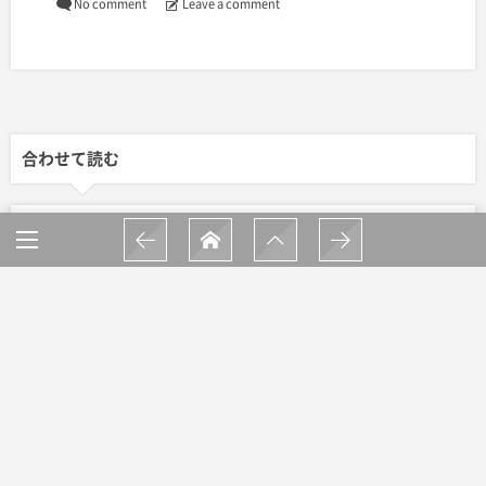
No comment
Leave a comment
合わせて読む
牟岐の「余白」に飛び込んだウォーターボ
ーイズ | COAs代表 高木裕人
都会で暮らした二人が牟岐に求めたもの：
徳島大学 岩田悠利さん・早稲田大学 ...