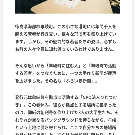
徳島県海部郡牟岐町。この小さな港町には年間千人を
超える若者が行き交い、様々な形で町を盛り上げてい
ます。しかし、その魅力的な若者たちの姿は、必ずし
も町の人々全員に知れ渡っているわけでありません。
そんな思いから「牟岐町に住む人」と「牟岐町で活動
する若者」をつなぐために、一つの手作り新聞が産声
を上げました。その名も『ふらいき新聞』。
発行元は牟岐町を拠点に活動する「NPO法人ひとつむ
ぎ」。この春休み、彼らが拠点とする場所に集まった
のは、同紙の創刊号を作り上げた3人の大学生たち。そ
れぞれが異なるバックグラウンドを持ちながら、牟岐
という土地に引き寄せられ、ここで自分たちの居場所
を見つけてきました。彼らはなぜ牟岐に関わり、そし