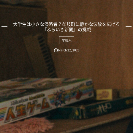
大学生は小さな侵略者？牟岐町に静かな波紋を広げる
『ふらいき新聞』の挑戦
牟岐人
March
22
,
2026