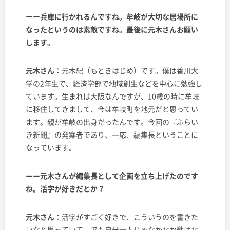
ーー兵庫に行かれるんですね。牟岐が大切な居場所に
なったというのは素敵ですね。最後に元木さんお願い
します。
元木さん
：元木紀（もときはじめ）です。僕は香川大
学の2年生で、経済学部で地域創生などを中心に勉強し
ています。生まれは大阪なんですが、10歳の時に牟岐
に移住してきまして、今は牟岐町を地元だと思ってい
ます。親が牟岐の出身だったんです。今回の『ふらい
き新聞』の発案者であり、一応、編集長ということに
なっています。
ーー元木さんが編集長として企画を立ち上げたのです
ね。活字が好きだとか？
元木さん
：活字がすごく好きで、こういうのを書きた
いなと思っていて。でも自分一人じゃなかなか動けな