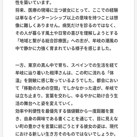
性を築いています。
将来、医療の現場に立つ彼女にとって、ここでの経験
は単なるインターンシップ以上の意味を持つことは想
像に難しくありません。病気だけを診るのではなく、
その人が暮らす風土や日常の喜びを理解しようとする
「地域と繋がる総合診療医」への志が、牟岐の潮風の
中で静かに力強く育まれている様子を感じました。
一方、東京の真ん中で育ち、スペインでの生活を経て
牟岐に辿り着いた相澤さんは、この町に流れる「体
温」を鋭敏に感じ取っているようでした。都会におい
て「移動のための空間」でしかなかった道が、牟岐で
は立ち止まり、言葉を交わし、ゆるやかに助け合う生
活の舞台へと姿を変えていく。
効率や利便性を最優先する価値観から一度距離を置
き、自身の興味である書くことを通じて、目に見えな
い町の豊かさを言葉に紡ごうとする彼女の姿は、現代
における新しい生き方そのものではないでしょうか。