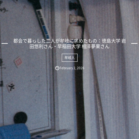
都会で暮らした二人が牟岐に求めたもの：徳島大学 岩
田悠利さん・早稲田大学 相澤夢果さん
牟岐人
February
2
,
2026