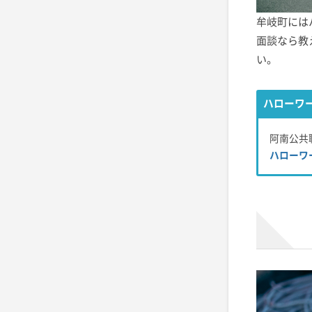
牟岐町には
面談なら教
い。
ハローワ
阿南公共職業
ハローワ