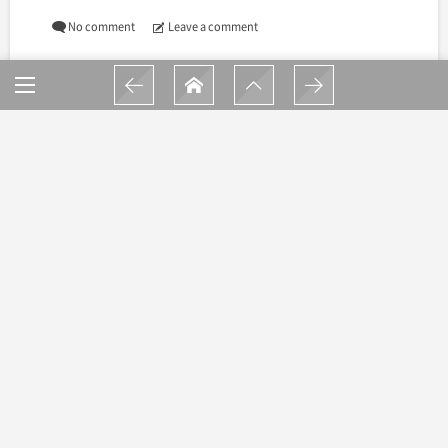
No comment
Leave a comment
合わせて読む
牟岐の「余白」に飛び込んだウォーターボ
ーイズ | COAs代表 高木裕人
大学生は小さな侵略者？牟岐町に静かな波
紋を広げる『ふらいき新聞』の挑戦