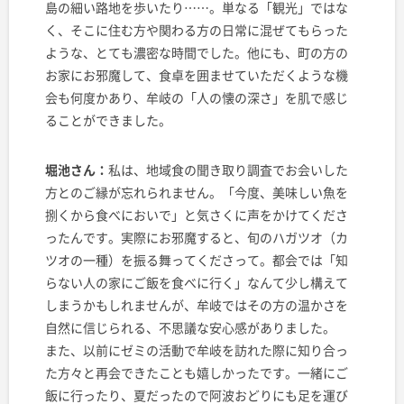
島の細い路地を歩いたり……。単なる「観光」ではな
く、そこに住む方や関わる方の日常に混ぜてもらった
ような、とても濃密な時間でした。他にも、町の方の
お家にお邪魔して、食卓を囲ませていただくような機
会も何度かあり、牟岐の「人の懐の深さ」を肌で感じ
ることができました。
堀池さん：
私は、地域食の聞き取り調査でお会いした
方とのご縁が忘れられません。「今度、美味しい魚を
捌くから食べにおいで」と気さくに声をかけてくださ
ったんです。実際にお邪魔すると、旬のハガツオ（カ
ツオの一種）を振る舞ってくださって。都会では「知
らない人の家にご飯を食べに行く」なんて少し構えて
しまうかもしれませんが、牟岐ではその方の温かさを
自然に信じられる、不思議な安心感がありました。
また、以前にゼミの活動で牟岐を訪れた際に知り合っ
た方々と再会できたことも嬉しかったです。一緒にご
飯に行ったり、夏だったので阿波おどりにも足を運び