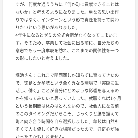
すが、何度か通ううちに「何か町に貢献できることは
ないか」と考えるようになりました。単なる思い出作
りではなく、インターンという形で責任を持って関わ
りたいという思いがありました。
4年生になるとゼミの公式合宿がなくなってしまいま
す。そのため、卒業して社会に出る前に、自分たちの
意志でもう一度牟岐を訪れ、これまでの関係性を一つ
の形にしたいと考えました。
堀池さん：
これまで関西圏しか知らずに育ってきたの
で、徳島とか牟岐という全く異なる環境で「実際に生
活し、働く」ことが自分にどのような影響を与えるの
かを知ってみたいと思っていました。就職すれば1ヶ月
という長期間は休みはとれないので、社会人になる前
のこのタイミングだからこそ、じっくりと腰を据えて
町と向き合う時間を自ら選択しました。牟岐は自然も
多くて人も優しく好きな場所だったので、好奇心が強
かったのかもしれません。