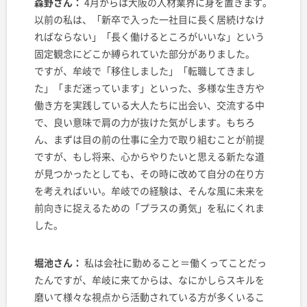
森野さん：
4月からは大阪の人材業界に身を置きます。
以前の私は、「新卒で入った一社目に長く居続けなけ
ればならない」「長く働けるところがいいな」という
固定観念にどこか縛られていた部分がありました。
ですが、牟岐で「移住しました」「転職してきまし
た」「まだ迷っています」といった、多様な生き方や
働き方を実践している大人たちに出会い、交流する中
で、良い意味で肩の力が抜けた気がします。もちろ
ん、まずは目の前の仕事に全力で取り組むことが前提
ですが、もし将来、心からやりたいと思える新たな道
が見つかったとしても、その時に改めて自分の在り方
を考えればいい。牟岐での経験は、そんな風に未来を
前向きに捉えるための「プラスの勇気」を私にくれま
した。
堀池さん：
私は会社に勤めること＝働くってことだっ
たんですが、牟岐に来てからは、なにかしらスキルを
磨いて様々な視点から活動されている方が多くいるこ