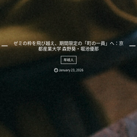
ゼミの枠を飛び越え、期間限定の「町の一員」へ：京
都産業大学 森野葵・堀池優那
牟岐人
January
23
,
2026