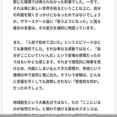
閉じた環境では得られなかった刺激でした。一方で、
それは単に新しい世界を知るということ以上に、自分
の内面を開くきっかけにもなったのではないでしょう
か。サマースクール後に「笑うようになった」と語る
彼女の言葉は、その変化を端的に物語っています。
また、「人前で初めて泣いた」というエピソードはと
ても象徴的でした。それは単なる感動ではなく、「自
分がここにいていいんだ」という安堵の感情だったの
ではないかとも感じます。それまで理性的に物事を受
け止め、内面にしまい込んできた感情が、牟岐という
環境の中で自然と表に出た。そういう体験は、どんな
に言葉を尽くしても説明しきれない「感覚的な何か」
だったのでしょう。
地域創生という大義名分ではなく、ただ「ここにいる
のが自然だから」と関わり続ける彼女のスタンスは、
牟岐の魅力そのものかもしれません。目的がなくて