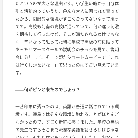
たというのが大きな理由です。小学生の時から自分は
割と活動的っていうか、色んな大人に囲まれて育って
たから、閉鎖的な環境がすごく合ってないなって思っ
てて。高校も阿南の高校に通っていて、何か違う刺激
を期待して行ったけど、そこが満たされるわけでもな
く…辛いなって思ってた時に学校で黒板の前に貼って
あったサマースクールの説明会のチラシを見て、説明
会に参加して、そこで観たショートムービーで「これ
は行くしかないな…」て思ったのはすごい覚えていま
す。
——何がピンと来たのでしょう？
一番印象に残ったのは、英語が普通に話されている環
境です。徳島ではそんな環境に触れることがほとんど
なかったので、すごく新鮮に感じました。学校の英語
の先生ですらそこまで流暢な英語を話せるわけじゃな
いので、それだけでもワクワクしましたし、少なくと