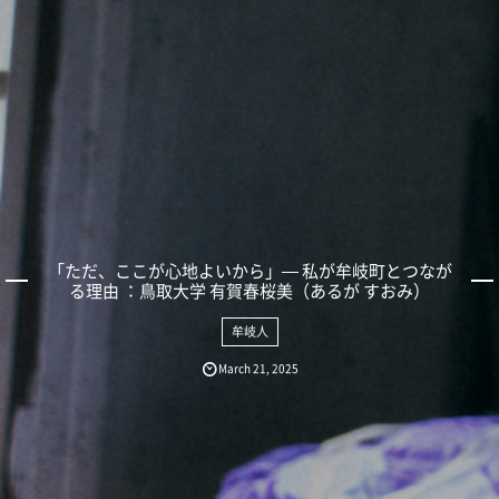
「ただ、ここが心地よいから」— 私が牟岐町とつなが
る理由 ：鳥取大学 有賀春桜美（あるが すおみ）
牟岐人
March
21
,
2025