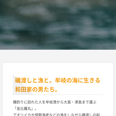
磯渡しと漁と。牟岐の海に生きる
和田家の男たち。
磯釣りに訪れた人を牟岐港から大島・津島まで運ぶ
「金比羅丸」。
アオリイカや伊勢海老などの漁をしながら磯渡しの船