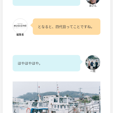
治さん
となると、四代目ってことですね。
編集者
ほやほやほや。
一同