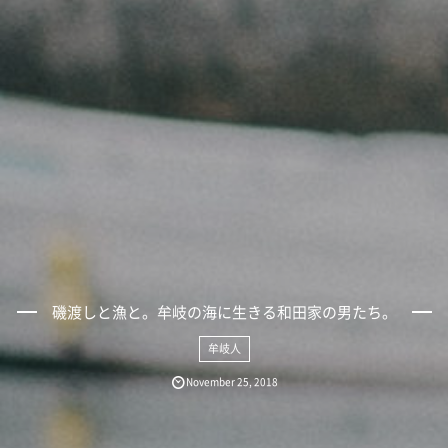
磯渡しと漁と。牟岐の海に生きる和田家の男たち。
牟岐人
November
25
,
2018