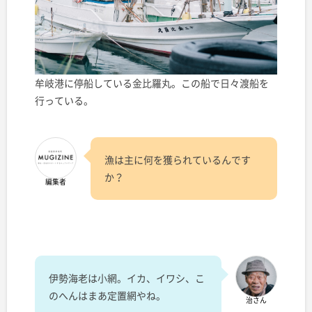
牟岐港に停船している金比羅丸。この船で日々渡船を
行っている。
漁は主に何を獲られているんです
か？
編集者
伊勢海老は小網。イカ、イワシ、こ
のへんはまあ定置網やね。
治さん